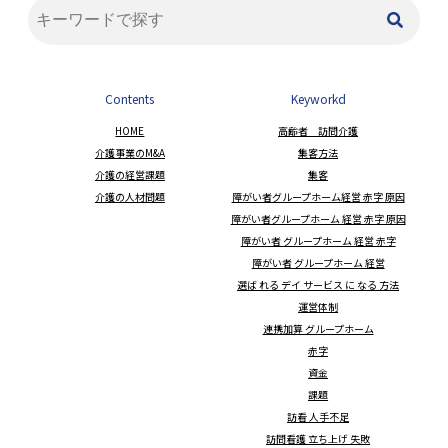
Contents
Keyworkd
HOME
高齢者 訪問介護
介護事業のM&A
集客方法
介護の経営課題
集客
介護の人材問題
障がい者グループホーム経営 赤字 原因
障がい者グループホーム 経営 赤字 原因
障がい者 グループホーム 経営 赤字
障がい者 グループホーム 経営
選ば れる デイ サービス に なる 方法
運営体制
連携加算 グループホーム
赤字
資金
課題
訪看 人手不足
訪問看護 立ち上げ 失敗