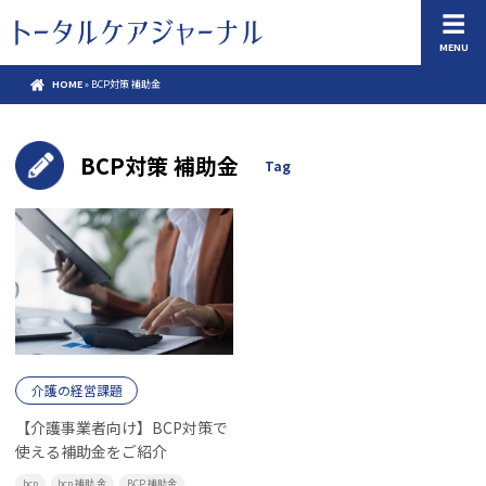
MENU
HOME
»
BCP対策 補助金
BCP対策 補助金
Tag
介護の経営課題
【介護事業者向け】BCP対策で
使える補助金をご紹介
bcp
bcp 補助 金
BCP 補助金