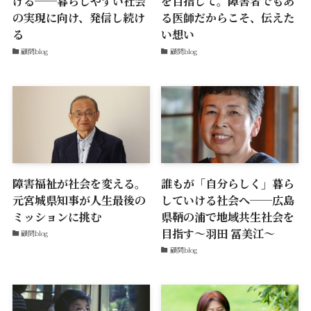
げる──暮らしやすい社会
を目指して。障害者でもあ
の実現に向け、発信し続け
る医師だからこそ、伝えた
る
い想い
顧問blog
顧問blog
障害福祉が社会を変える。
誰もが「自分らしく」暮ら
元宮城県知事が人生最後の
していける社会へ──広島
ミッションに挑む
県鞆の浦で地域共生社会を
目指す〜羽田 冨美江〜
顧問blog
顧問blog