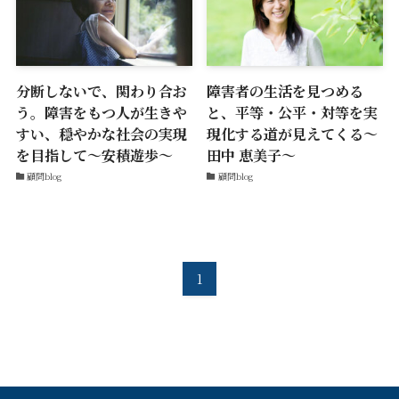
分断しないで、関わり合お
障害者の生活を見つめる
う。障害をもつ人が生きや
と、平等・公平・対等を実
すい、穏やかな社会の実現
現化する道が見えてくる〜
を目指して〜安積遊歩〜
田中 恵美子〜
顧問blog
顧問blog
1