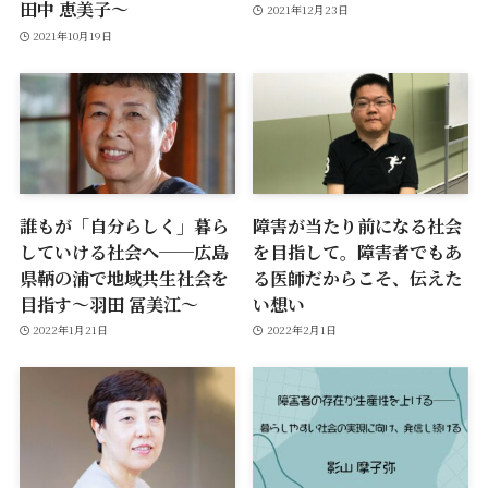
田中 恵美子〜
2021年12月23日
2021年10月19日
誰もが「自分らしく」暮ら
障害が当たり前になる社会
していける社会へ──広島
を目指して。障害者でもあ
県鞆の浦で地域共生社会を
る医師だからこそ、伝えた
目指す〜羽田 冨美江〜
い想い
2022年1月21日
2022年2月1日