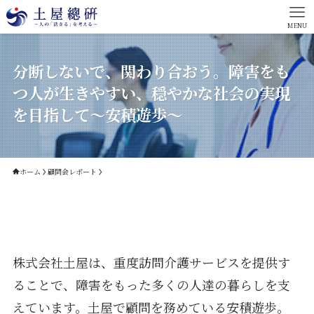
MENU
分断しないで、関わり合おう。障害をも
つ人が生きやすい、穏やかな社会の実現
を目指して〜安積遊歩〜
ホーム
顧問会レポート
株式会社土屋は、重度訪問介護サービスを提供す
ることで、障害をもった多くの人達の暮らしを支
えています。土屋で顧問を務めている安積遊歩。