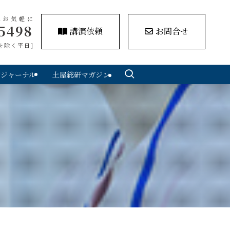
はお気軽に
5498
講演依頼
お問合せ
祝日を除く平日]
アジャーナル
土屋総研マガジン