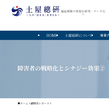
福祉現場の実態を研究・データ化
へ
HOME
土屋総研について
事業
障害者の戦略化とシナジー効果②
ホーム
顧問会レポート