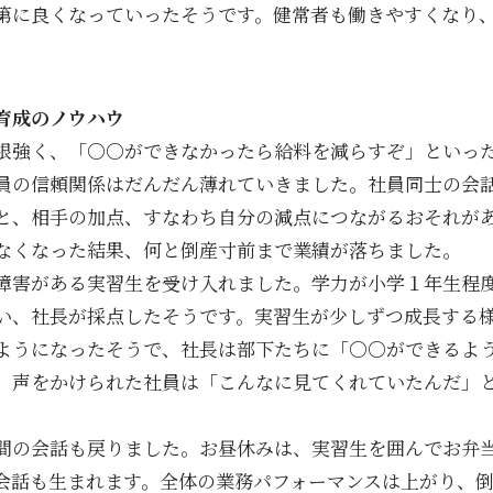
第に良くなっていったそうです。健常者も働きやすくなり
。
育成のノウハウ
根強く、「〇〇ができなかったら給料を減らすぞ」といっ
員の信頼関係はだんだん薄れていきました。社員同士の会
と、相手の加点、すなわち自分の減点につながるおそれが
なくなった結果、何と倒産寸前まで業績が落ちました。
障害がある実習生を受け入れました。学力が小学１年生程
い、社長が採点したそうです。実習生が少しずつ成長する
ようになったそうで、社長は部下たちに「〇〇ができるよ
。声をかけられた社員は「こんなに見てくれていたんだ」
間の会話も戻りました。お昼休みは、実習生を囲んでお弁
会話も生まれます。全体の業務パフォーマンスは上がり、倒