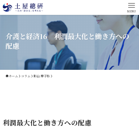
MENU
介護と経済16 利潤最大化と働き方への
配慮
ホーム
コラム
影山 摩子弥
利潤最大化と働き方への配慮