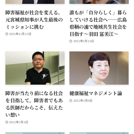
障害福祉が社会を変える。
誰もが「自分らしく」暮ら
元宮城県知事が人生最後の
していける社会へ──広島
ミッションに挑む
県鞆の浦で地域共生社会を
目指す〜羽田 冨美江〜
2021年12月23日
2022年1月21日
障害が当たり前になる社会
健康福祉マネジメント論
を目指して。障害者でもあ
2022年2月6日
る医師だからこそ、伝えた
い想い
2022年2月1日