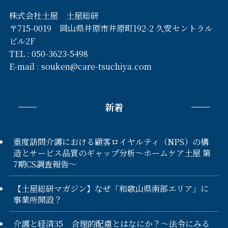
株式会社土屋 土屋総研
〒715-0019 岡山県井原市井原町192-2 久安セントラル
ビル2F
TEL :
050-3623-5498
E-mail :
souken@care-tsuchiya.com
新着
重度訪問介護における顧客ロイヤルティ（NPS）の構
造とサービス品質のギャップ分析〜ホームケア土屋 第
7期CS調査報告〜
【土屋総研マガジン】なぜ「和歌山県南部エリア」に
事業所開設？
介護と経済35 合理的配慮とはなにか？～法令にみる