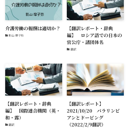
介護労働の報酬は適切か？
【翻訳レポート・辞典
編】 ロシア語での日本の
影山 摩子弥
官公庁・諸団体名
翻訳
【翻訳レポート・辞典
【翻訳レポート】
編】 国際連合機関（英・
2021/10/20 パラリンピ
和・露）
アンとドーピング
（2022/2/9翻訳）
翻訳