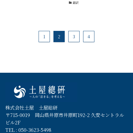
翻訳
1
2
3
4
株式会社土屋 土屋総研
〒715-0019 岡山県井原市井原町192-2 久安セントラル
ビル2F
TEL :
050-3623-5498