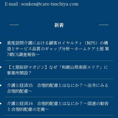
E-mail :
souken@care-tsuchiya.com
新着
重度訪問介護における顧客ロイヤルティ（NPS）の構
造とサービス品質のギャップ分析〜ホームケア土屋 第
7期CS調査報告〜
【土屋総研マガジン】なぜ「和歌山県南部エリア」に
事業所開設？
介護と経済35 合理的配慮とはなにか？～法令にみる
合理的配慮～
介護と経済34 合理的配慮とはなにか？～国連の勧告
と合理的配慮の定義～