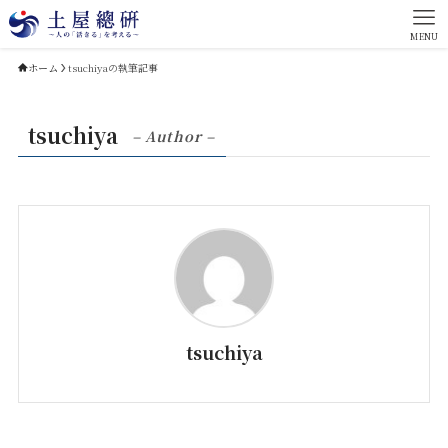
MENU
ホーム
tsuchiyaの執筆記事
tsuchiya
– Author –
tsuchiya